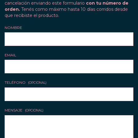
cancelación enviando este formulario
con tu número de
orden.
Tenés como máximo hasta 10 días corridos desde
que recibiste el producto.
NOMBRE
EMAIL
TELÉFONO
(OPCIONAL)
MENSAJE
(OPCIONAL)