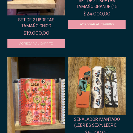
SET DE 2 LIBRETAS
TAMAÑO GRANDE (15
AÑOS...
$24.000,00
SET DE 2 LIBRETAS
TAMAÑO CHICO
(LECHUGAS...
$19.000,00
SEÑALADOR IMANTADO
(LEER ES SEXY, LEER E...
$6.000,00