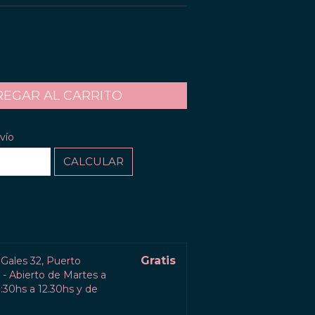
CAMBIAR CP
P:
vío
CALCULAR
l
Gratis
 Gales 32, Puerto
- Abierto de Martes a
30hs a 12.30hs y de