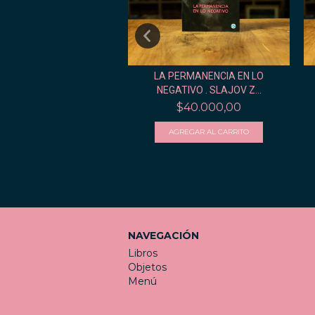
TE SIN GRASA . SLAVOJ
LA PERMANENCIA EN LO
ZIZEK
NEGATIVO . SLAJOV Z...
$34.000,00
$40.000,00
NAVEGACIÓN
Libros
Objetos
Menú