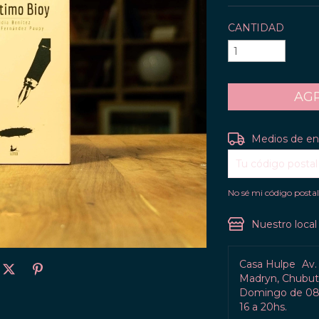
CANTIDAD
Entregas para el C
Medios de en
No sé mi código posta
Nuestro local
Casa Hulpe
Av.
Madryn, Chubut 
Domingo de 08:
16 a 20hs.