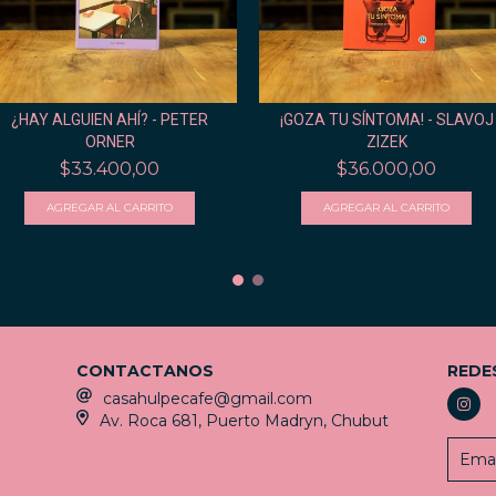
¿HAY ALGUIEN AHÍ? - PETER
¡GOZA TU SÍNTOMA! - SLAVOJ
ORNER
ZIZEK
$33.400,00
$36.000,00
CONTACTANOS
REDE
casahulpecafe@gmail.com
Av. Roca 681, Puerto Madryn, Chubut