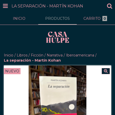
LA SEPARACIÓN - MARTÍN KOHAN
INICIO
PRODUCTOS
CARRITO
0
Inicio
/
Libros
/
Ficción
/
Narrativa
/
Iberoamericana
/
La separación - Martín Kohan
NUEVO