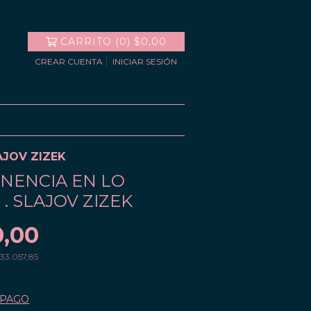
CARRITO
(
0
)
$0,00
CREAR CUENTA
INICIAR SESIÓN
AJOV ZIZEK
NENCIA EN LO
. SLAJOV ZIZEK
0,00
33.057,85
 PAGO