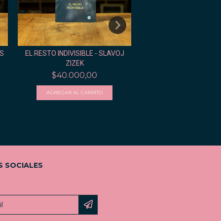
S
EL RESTO INDIVISIBLE - SLAVOJ
EL ÚLTIMO BIOY - LIDIA
ZIZEK
$27.000,00
$40.000,00
S SOCIALES