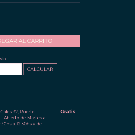
CAMBIAR CP
P:
vío
CALCULAR
l
Gratis
 Gales 32, Puerto
- Abierto de Martes a
30hs a 12.30hs y de