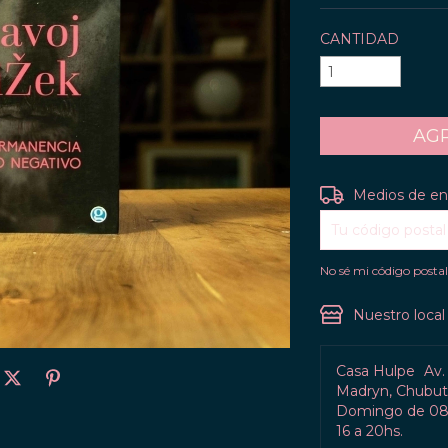
CANTIDAD
Entregas para el C
Medios de en
No sé mi código posta
Nuestro local
Casa Hulpe
Av.
Madryn, Chubut 
Domingo de 08:
16 a 20hs.