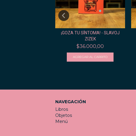
ALGUIEN AHÍ? - PETER
¡GOZA TU SÍNTOMA! - SLAVOJ
ORNER
ZIZEK
$33.400,00
$36.000,00
NAVEGACIÓN
Libros
Objetos
Menú