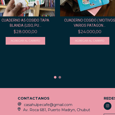
CUADERNO A5 COSIDO TAPA
CUADERNO COSIDO ( MOTIVO
BLANDA (LISO, PU...
VARIOS PATAGON...
$28.000,00
$24.000,00
CONTACTANOS
REDE
casahulpecafe@gmail.com
Av. Roca 681, Puerto Madryn, Chubut