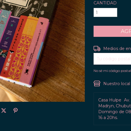
CANTIDAD
Entregas para el C
Medios de en
No sé mi código posta
Nuestro local
Casa Hulpe
Av.
Madryn, Chubut 
Domingo de 08:
16 a 20hs.