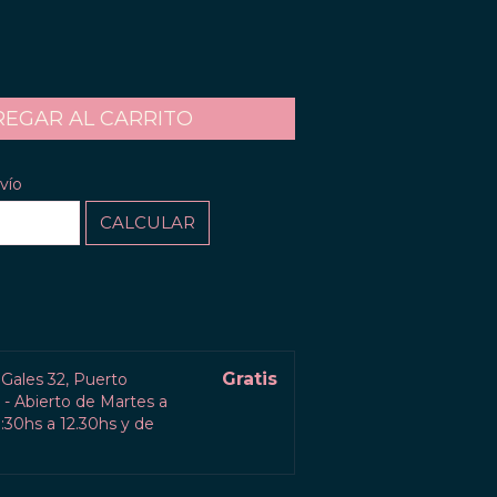
CAMBIAR CP
P:
vío
CALCULAR
l
Gratis
 Gales 32, Puerto
- Abierto de Martes a
30hs a 12.30hs y de