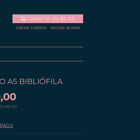
CARRITO
(
0
)
$0,00
CREAR CUENTA
INICIAR SESIÓN
 A5 BIBLIÓFILA
,00
21.487,60
 PAGO