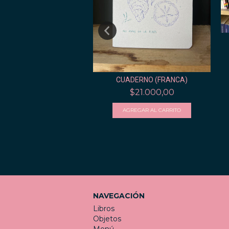
O A5 TAPA DURA (LISO,
PUNTEADO, R...
$28.000,00
CUADERNO (FRANCA)
$21.000,00
NAVEGACIÓN
Libros
Objetos
Menú