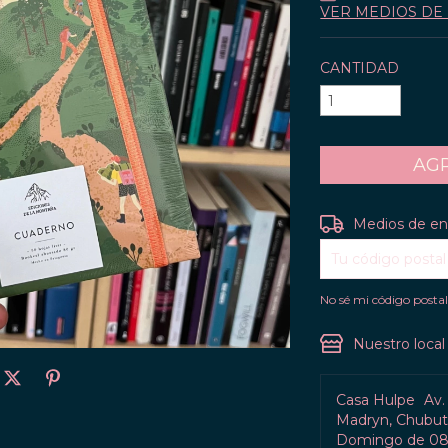
VER MEDIOS DE
CANTIDAD
Entregas para el C
Medios de en
No sé mi código posta
Nuestro local
Casa Hulpe
Av.
Madryn, Chubut 
Domingo de 08: