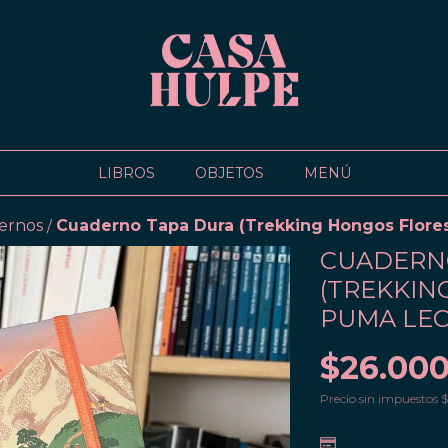
LIBROS
OBJETOS
MENÚ
ernos
Cuaderno Tapa Dura (Trekking Hongos Flor
/
CUADERN
(TREKKIN
PUMA LE
$26.000
Precio sin impuestos
$