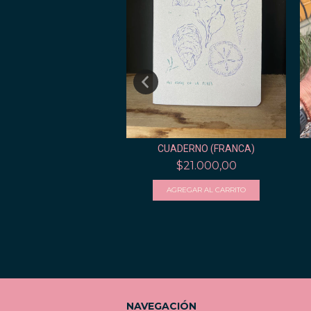
RNO A5 COSIDO TAPA
ANDA (LISO, PU...
$28.000,00
CUADERNO (FRANCA)
$21.000,00
NAVEGACIÓN