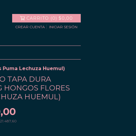
CARRITO
(
0
)
$0,00
CREAR CUENTA
INICIAR SESIÓN
es Puma Lechuza Huemul)
O TAPA DURA
G HONGOS FLORES
CHUZA HUEMUL)
,00
21.487,60