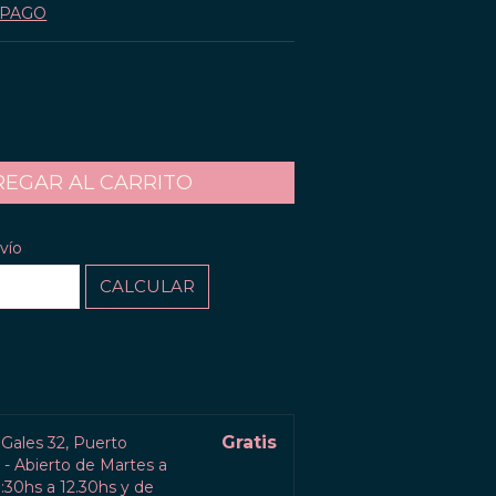
 PAGO
CAMBIAR CP
P:
vío
CALCULAR
l
Gratis
 Gales 32, Puerto
- Abierto de Martes a
30hs a 12.30hs y de